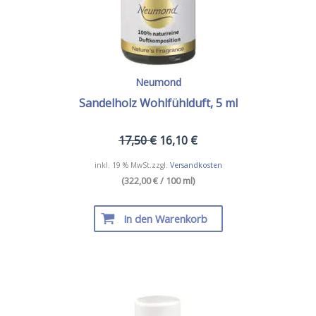
Neumond
Sandelholz Wohlfühlduft, 5 ml
17,50
€
16,10
€
inkl. 19 % MwSt.
zzgl.
Versandkosten
(322,00 € / 100 ml)
In den Warenkorb