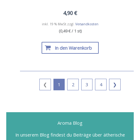
4,90
€
inkl. 19 % MwSt.
zzgl.
Versandkosten
(0,49 € / 1 st)
In den Warenkorb
❮
1
2
3
4
❯
Aroma Blog
In unserem Blog findest du Beiträge über ätherische