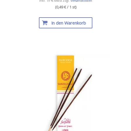
inkl. 19 % MwSt.
zzgl.
Versandkosten
(0,49 € / 1 st)
In den Warenkorb