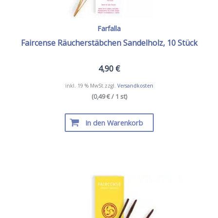
Farfalla
Faircense Räucherstäbchen Sandelholz, 10 Stück
4,90
€
inkl. 19 % MwSt.
zzgl.
Versandkosten
(0,49 € / 1 st)
In den Warenkorb