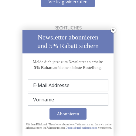
Vertrag widerrufen
RECHTLICHES
Newsletter abonnieren
Widerrufsrecht
und 5% Rabatt sichern
Datenschutz
Impressum
Melde dich jetzt zum Newsletter an erhalte
5% Rabatt
auf deine nächste Bestellung.
AGB
KONTAKT
Kontakt zum Kundenservice
Telefonische Unterstützung und
Beratung unter:
Mit dem Klick auf “Newsletter abonnieren” stimmst du zu, dass wir deine
0781 – 9246390
Informationen im Rahmen unserer
Datenschutzbestimmungen
verarbeiten.
Mo-Fr: 09:00 – 14:00 Uhr