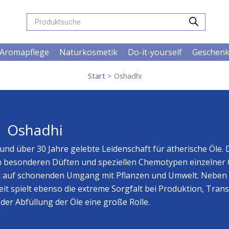
Products
search
Aromapflege
Naturkosmetik
Do-it-yourself
Geschen
Start
> Oshadhi
Oshadhi
nd über 30 Jahre gelebte Leidenschaft für ätherische Öle. 
n besonderen Düften und speziellen Chemotypen einzelner 
rt auf schonenden Umgang mit Pflanzen und Umwelt. Neben
t spielt ebenso die extreme Sorgfalt bei Produktion, Tran
er Abfüllung der Öle eine große Rolle.