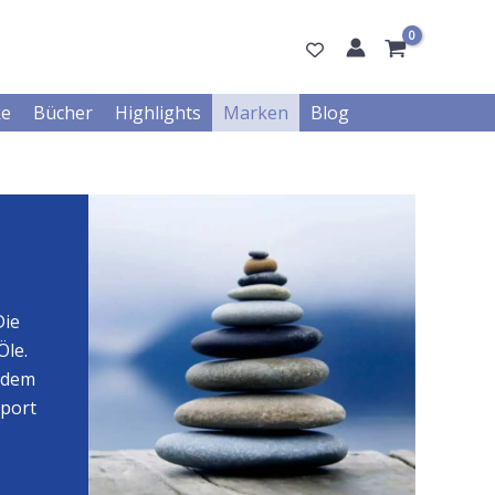
ke
Bücher
Highlights
Marken
Blog
Die
Öle.
 dem
sport