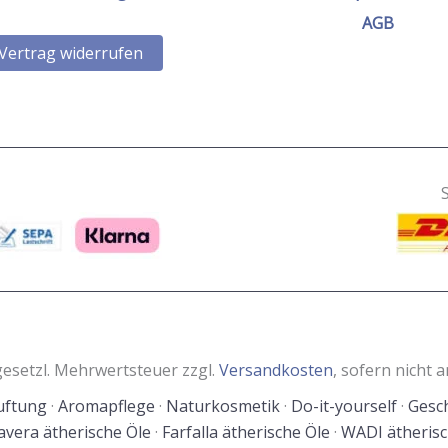
AGB
Vertrag widerrufen
. gesetzl. Mehrwertsteuer zzgl.
Versandkosten
, sofern nicht 
ftung
·
Aromapflege
·
Naturkosmetik
·
Do-it-yourself
·
Gesc
avera ätherische Öle
·
Farfalla ätherische Öle
·
WADI ätherisc