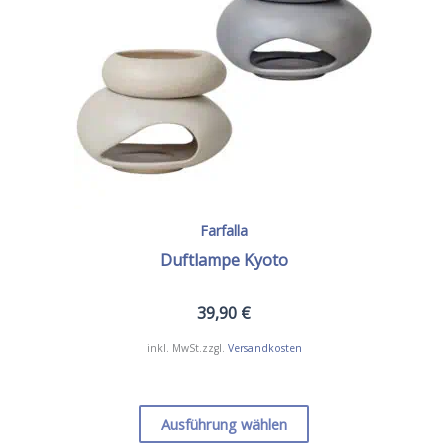
auf
der
Produktseite
gewählt
werden
Farfalla
Duftlampe Kyoto
39,90
€
inkl. MwSt.
zzgl.
Versandkosten
Dieses
Produkt
Ausführung wählen
weist