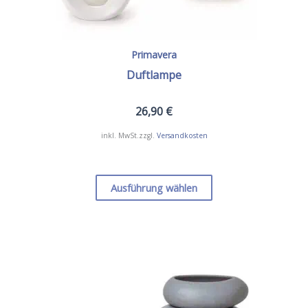
Primavera
Duftlampe
26,90
€
inkl. MwSt.
zzgl.
Versandkosten
Dieses
Produkt
Ausführung wählen
weist
mehrere
Varianten
auf.
Die
Optionen
können