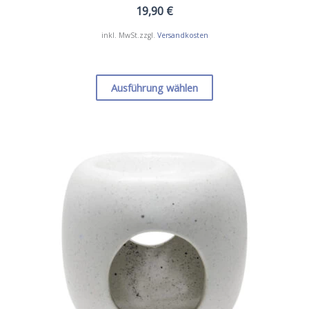
19,90
€
inkl. MwSt.
zzgl.
Versandkosten
Dieses
Produkt
Ausführung wählen
weist
mehrere
Varianten
auf.
Die
Optionen
können
auf
der
Produktseite
gewählt
werden