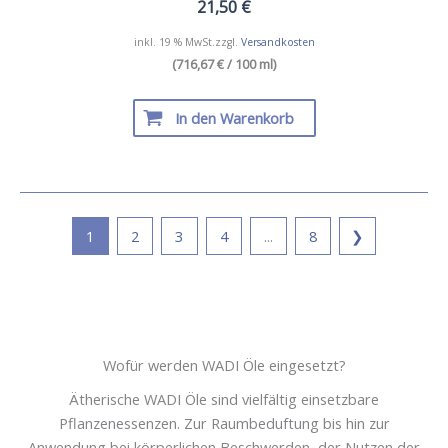
21,50
€
inkl. 19 % MwSt.
zzgl.
Versandkosten
(716,67 € / 100 ml)
In den Warenkorb
1
2
3
4
...
8
❯
Wofür werden WADI Öle eingesetzt?
Ätherische WADI Öle sind vielfältig einsetzbare
Pflanzenessenzen. Zur Raumbeduftung bis hin zur
Anwendung bei körperlichen Beschwerden, der Nutzen der