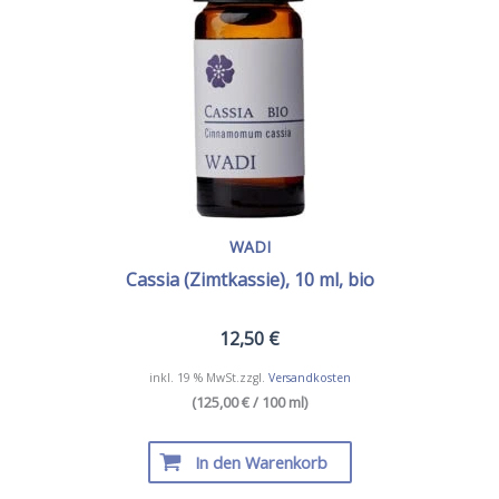
WADI
Cassia (Zimtkassie), 10 ml, bio
12,50
€
inkl. 19 % MwSt.
zzgl.
Versandkosten
(125,00 € / 100 ml)
In den Warenkorb