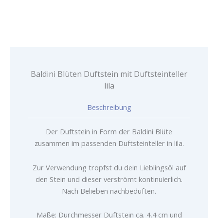
lila
Menge
Baldini Blüten Duftstein mit Duftsteinteller
lila
Beschreibung
Der Duftstein in Form der Baldini Blüte
zusammen im passenden Duftsteinteller in lila.
Zur Verwendung tropfst du dein Lieblingsöl auf
den Stein und dieser verströmt kontinuierlich.
Nach Belieben nachbeduften.
Maße: Durchmesser Duftstein ca. 4,4 cm und