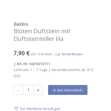
Baldini
Blüten Duftstein mit
Duftsteinteller lila
7,90
€
inkl. 19 % MwSt.
zzgl.
Versandkosten
| Art.-Nr.:
bal10010111
Lieferzeit:
1 – 3
Tage |
Versandkostenfrei ab 75 €
(DE)
Baldini
-
+
In den Warenkorb
Blüten
Duftstein
mit
Duftsteinteller
Zur Merkliste hinzufügen