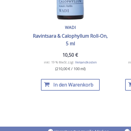
WADI
Ravintsara & Calophyllum Roll-On,
5 ml
10,50
€
inkl. 19 % MwSt.
zzgl.
Versandkosten
in
(210,00 € / 100 ml)
In den Warenkorb