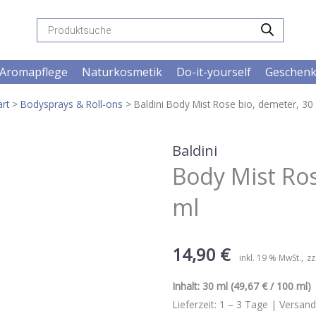
Products
search
Aromapflege
Naturkosmetik
Do-it-yourself
Geschen
art
>
Bodysprays & Roll-ons
> Baldini Body Mist Rose bio, demeter, 30
Baldini
Body Mist Ros
ml
14,90
€
inkl. 19 % MwSt.
zz
Inhalt:
30 ml
(49,67 € / 100 ml) |
Lieferzeit:
1 – 3
Tage |
Versand