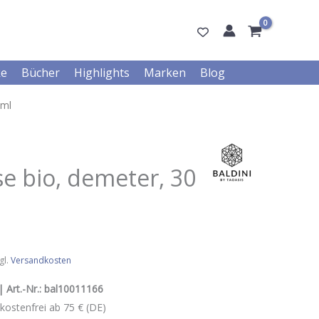
ke
Bücher
Highlights
Marken
Blog
 ml
e bio, demeter, 30
gl.
Versandkosten
 Art.-Nr.:
bal10011166
kostenfrei ab 75 € (DE)