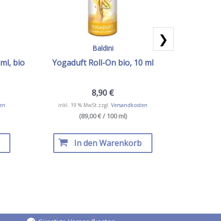
❯
Baldini
ml, bio
Yogaduft Roll-On bio, 10 ml
Resilienz
8,90
€
en
inkl. 19 % MwSt.
zzgl.
Versandkosten
inkl. 19
(89,00 € / 100 ml)
In den Warenkorb
I