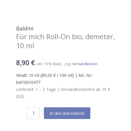
Baldini
Für mich Roll-On bio, demeter,
10 ml
8,90
€
inkl. 19 % MwSt.
zzgl.
Versandkosten
Inhalt:
10 ml
(89,00 € / 100 ml) | Art.-Nr.:
bal10010477
Lieferzeit:
1 – 3
Tage |
Versandkostenfrei ab 75 €
(DE)
Baldini
In den Warenkorb
Für
mich
Roll-