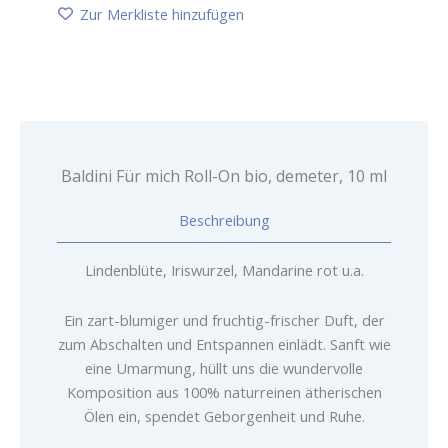
On
Zur Merkliste hinzufügen
bio,
demeter,
10
ml
Menge
Baldini Für mich Roll-On bio, demeter, 10 ml
Beschreibung
Lindenblüte, Iriswurzel, Mandarine rot u.a.
Ein zart-blumiger und fruchtig-frischer Duft, der
zum Abschalten und Entspannen einlädt. Sanft wie
eine Umarmung, hüllt uns die wundervolle
Komposition aus 100% naturreinen ätherischen
Ölen ein, spendet Geborgenheit und Ruhe.