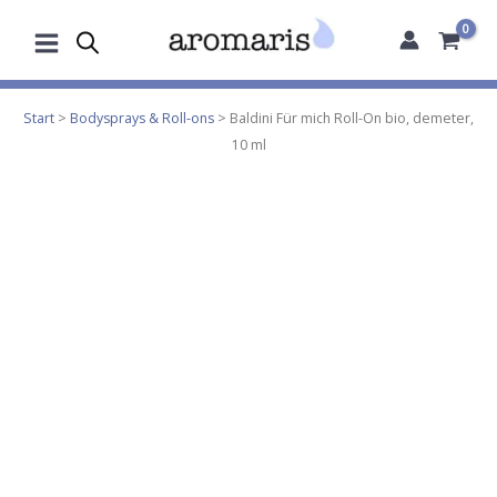
Zum
Inhalt
springen
Start
>
Bodysprays & Roll-ons
> Baldini Für mich Roll-On bio, demeter,
10 ml