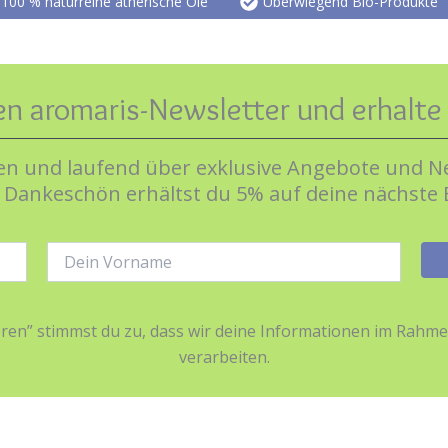
100 % naturreine ätherische Öle
Überwiegend Bio-Produkte
können
auf
der
Produktseite
en aromaris-Newsletter und erhalt
gewählt
werden
n und laufend über exklusive Angebote und Ne
s Dankeschön erhältst du 5% auf deine nächste 
Name:
ieren” stimmst du zu, dass wir deine Informationen im Ra
verarbeiten.