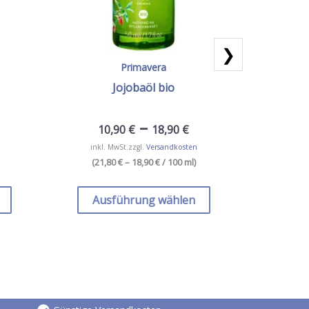
❯
Primavera
Jojoba, Bi
Jojobaöl bio
–
10,90
€
18,90
€
inkl. MwSt.
zzgl.
Versandkosten
inkl. 19
(
21,80 € – 18,90 €
/ 100 ml
)
Dieses
Dieses
Produkt
Produkt
Ausführung wählen
I
weist
weist
mehrere
mehrere
Varianten
Varianten
auf.
auf.
Die
Die
Optionen
Optionen