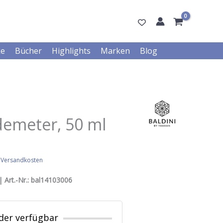
ke
Bücher
Highlights
Marken
Blog
 demeter, 50 ml
.
Versandkosten
 Art.-Nr.:
bal14103006
der verfügbar