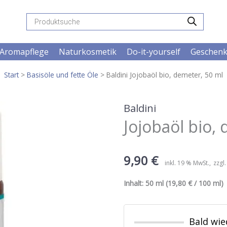
Products
search
Aromapflege
Naturkosmetik
Do-it-yourself
Geschen
Start
>
Basisöle und fette Öle
> Baldini Jojobaöl bio, demeter, 50 ml
Baldini
Jojobaöl bio,
9,90
€
inkl. 19 % MwSt.
zzgl
Inhalt:
50 ml
(19,80 € / 100 ml) |
Bald wie