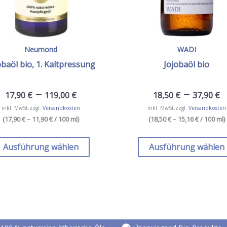
Neumond
WADI
obaöl bio, 1. Kaltpressung
Jojobaöl bio
–
–
17,90
€
119,00
€
18,50
€
37,90
€
inkl. MwSt.
zzgl.
Versandkosten
inkl. MwSt.
zzgl.
Versandkosten
(
17,90 € – 11,90 €
/ 100 ml
)
(
18,50 € – 15,16 €
/ 100 ml
)
Dieses
Produkt
Ausführung wählen
Ausführung wählen
weist
mehrere
Varianten
auf.
Die
Optionen