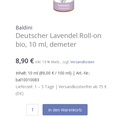
Baldini
Deutscher Lavendel Roll-on
bio, 10 ml, demeter
8,90
€
inkl. 19 % MwSt.
zzgl.
Versandkosten
Inhalt:
10 ml
(89,00 € / 100 ml) | Art.-Nr.:
bal10010083
Lieferzeit:
1 – 5
Tage |
Versandkostenfrei ab 75 €
(DE)
Baldini
In den Warenkorb
Deutscher
Lavendel
Roll-