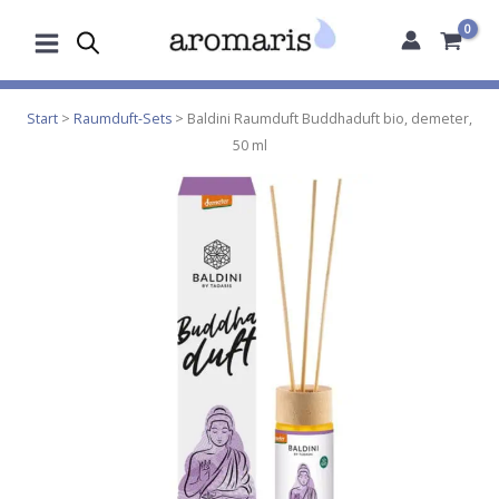
Zum
Inhalt
springen
Start
>
Raumduft-Sets
> Baldini Raumduft Buddhaduft bio, demeter,
50 ml