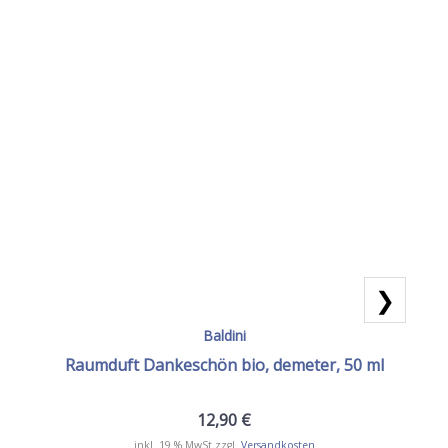
❯
Baldini
Raumduft Dankeschön bio, demeter, 50 ml
12,90
€
inkl. 19 % MwSt.
zzgl.
Versandkosten