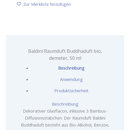
demeter,
Zur Merkliste hinzufügen
50
ml
Menge
Baldini Raumduft Buddhaduft bio,
demeter, 50 ml
Beschreibung
Anwendung
Produktsicherheit
Beschreibung
Dekorativer Glasflacon, inklusive 3 Bambus-
Diffusionsstäbchen. Der Raumduft Baldini
Buddhaduft besteht aus Bio-Alkohol, Benzoe,