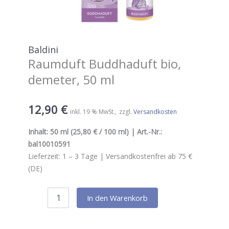
Baldini
Raumduft Buddhaduft bio,
demeter, 50 ml
12,90
€
inkl. 19 % MwSt.
zzgl.
Versandkosten
Inhalt:
50 ml
(25,80 € / 100 ml) | Art.-Nr.:
bal10010591
Lieferzeit:
1 – 3
Tage |
Versandkostenfrei ab 75 €
(DE)
Baldini
In den Warenkorb
Raumduft
Buddhaduft
bio,