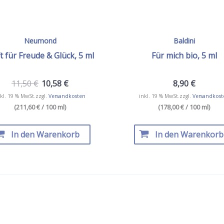
Neumond
Baldini
t für Freude & Glück, 5 ml
Für mich bio, 5 ml
11,50
€
10,58
€
8,90
€
kl. 19 % MwSt.
zzgl.
Versandkosten
inkl. 19 % MwSt.
zzgl.
Versandkost
(211,60 € / 100 ml)
(178,00 € / 100 ml)
In den Warenkorb
In den Warenkorb