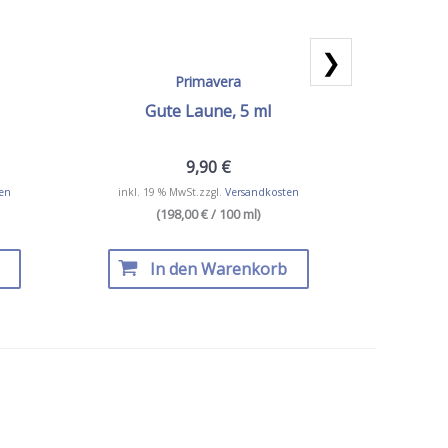
❯
Primavera
Gute Laune, 5 ml
Duft f
9,90
€
1
en
inkl. 19 % MwSt.
zzgl.
Versandkosten
inkl. 19
(198,00 € / 100 ml)
In den Warenkorb
I