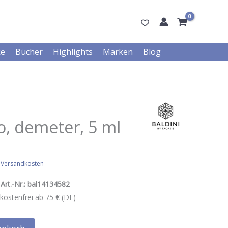
ke
Bücher
Highlights
Marken
Blog
o, demeter, 5 ml
.
Versandkosten
Art.-Nr.:
bal14134582
kostenfrei ab 75 € (DE)