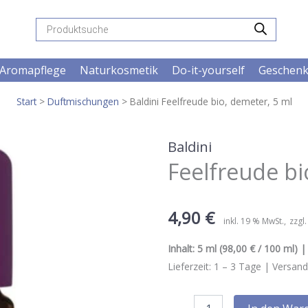
Products
search
Aromapflege
Naturkosmetik
Do-it-yourself
Geschen
Start
>
Duftmischungen
> Baldini Feelfreude bio, demeter, 5 ml
Baldini
Feelfreude bi
4,90
€
inkl. 19 % MwSt.
zzgl
Inhalt:
5 ml
(98,00 € / 100 ml) | 
Lieferzeit:
1 – 3
Tage |
Versand
Baldini