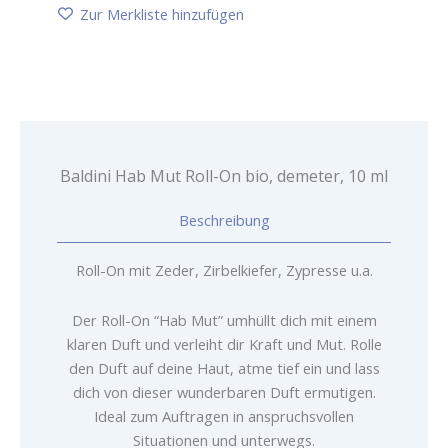
On
Zur Merkliste hinzufügen
bio,
demeter,
10
ml
Menge
Baldini Hab Mut Roll-On bio, demeter, 10 ml
Beschreibung
Roll-On mit Zeder, Zirbelkiefer, Zypresse u.a.
Der Roll-On “Hab Mut” umhüllt dich mit einem
klaren Duft und verleiht dir Kraft und Mut. Rolle
den Duft auf deine Haut, atme tief ein und lass
dich von dieser wunderbaren Duft ermutigen.
Ideal zum Auftragen in anspruchsvollen
Situationen und unterwegs.