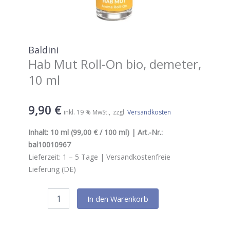
Baldini
Hab Mut Roll-On bio, demeter,
10 ml
9,90
€
inkl. 19 % MwSt.
zzgl.
Versandkosten
Inhalt:
10 ml
(99,00 € / 100 ml) | Art.-Nr.:
bal10010967
Lieferzeit:
1 – 5
Tage |
Versandkostenfreie
Lieferung (DE)
Baldini
In den Warenkorb
Hab
Mut
Roll-