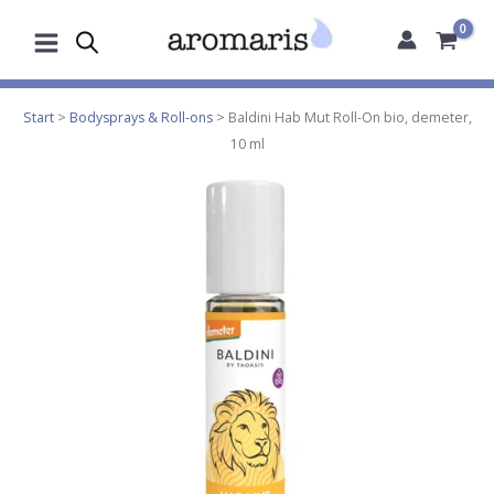
Zum
Inhalt
springen
Start
>
Bodysprays & Roll-ons
> Baldini Hab Mut Roll-On bio, demeter,
10 ml