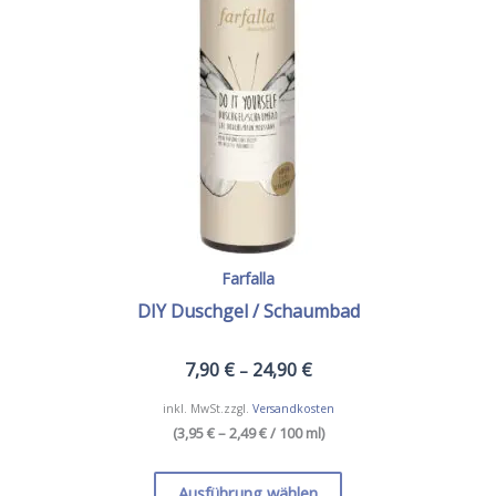
Farfalla
DIY Duschgel / Schaumbad
7,90
€
24,90
€
–
inkl. MwSt.
zzgl.
Versandkosten
(
3,95 € – 2,49 €
/ 100 ml
)
Dieses
Produkt
Ausführung wählen