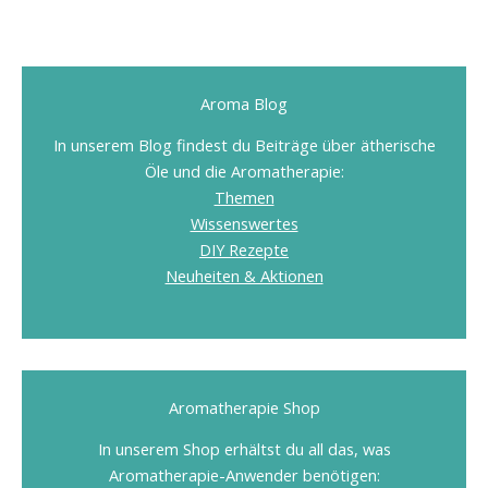
mehrere
Varianten
auf.
Die
Aroma Blog
Optionen
können
In unserem Blog findest du Beiträge über ätherische
auf
Öle und die Aromatherapie:
der
Themen
Produktseite
Wissenswertes
gewählt
DIY Rezepte
werden
Neuheiten & Aktionen
Aromatherapie Shop
In unserem Shop erhältst du all das, was
Aromatherapie-Anwender benötigen: