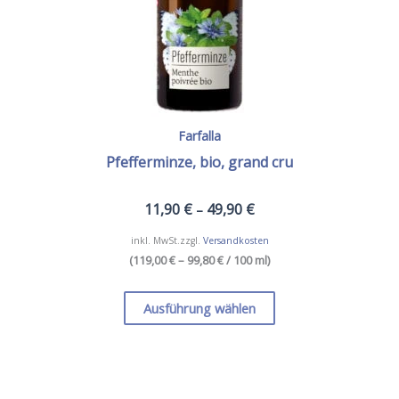
werden
Farfalla
Pfefferminze, bio, grand cru
11,90
€
49,90
€
–
inkl. MwSt.
zzgl.
Versandkosten
(
119,00 € – 99,80 €
/ 100 ml
)
Dieses
Produkt
Ausführung wählen
weist
mehrere
Varianten
auf.