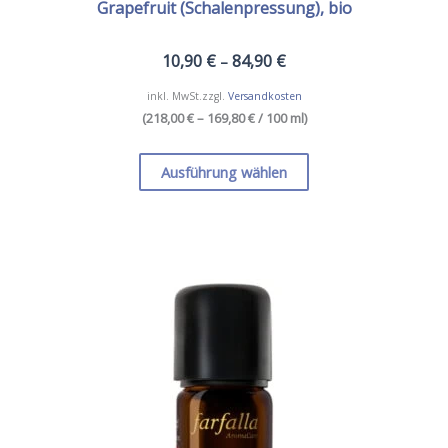
Grapefruit (Schalenpressung), bio
10,90
€
84,90
€
–
inkl. MwSt.
zzgl.
Versandkosten
(
218,00 € – 169,80 €
/ 100 ml
)
Dieses
Produkt
Ausführung wählen
weist
mehrere
Varianten
auf.
Die
Optionen
können
auf
der
Produktseite
gewählt