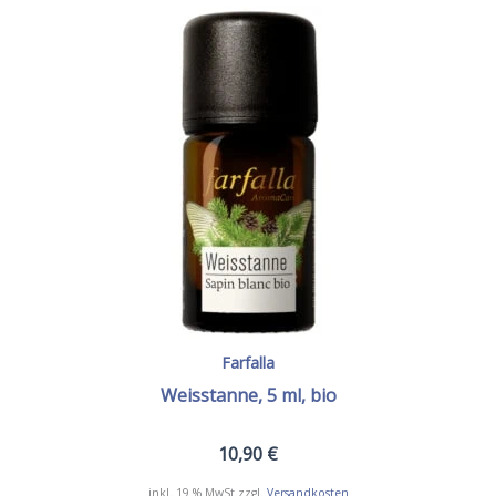
Die
Optionen
können
auf
der
Produktseite
gewählt
werden
Farfalla
Weisstanne, 5 ml, bio
10,90
€
inkl. 19 % MwSt.
zzgl.
Versandkosten