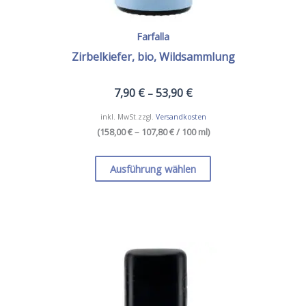
Farfalla
Zirbelkiefer, bio, Wildsammlung
7,90
€
53,90
€
–
inkl. MwSt.
zzgl.
Versandkosten
(
158,00 € – 107,80 €
/ 100 ml
)
Dieses
Produkt
Ausführung wählen
weist
mehrere
Varianten
auf.
Die
Optionen
können
auf