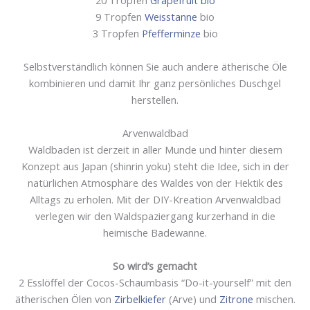
20 Tropfen
Grapefruit bio
9 Tropfen
Weisstanne
bio
3 Tropfen
Pfefferminze
bio
Selbstverständlich können Sie auch andere ätherische Öle
kombinieren und damit Ihr ganz persönliches Duschgel
herstellen.
Arvenwaldbad
Waldbaden ist derzeit in aller Munde und hinter diesem
Konzept aus Japan (shinrin yoku) steht die Idee, sich in der
natürlichen Atmosphäre des Waldes von der Hektik des
Alltags zu erholen. Mit der DIY-Kreation Arvenwaldbad
verlegen wir den Waldspaziergang kurzerhand in die
heimische Badewanne.
So wird’s gemacht
2 Esslöffel der Cocos-Schaumbasis “Do-it-yourself” mit den
ätherischen Ölen von
Zirbelkiefer
(Arve) und
Zitrone
mischen.