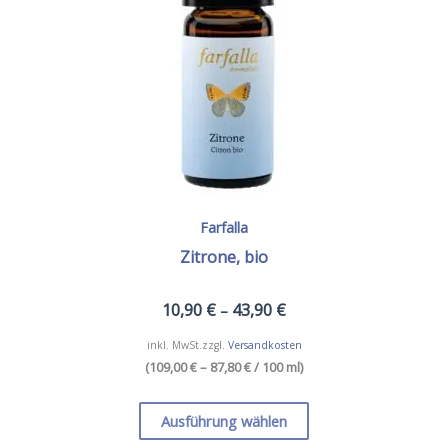
der
Produktseite
gewählt
werden
Farfalla
Zitrone, bio
10,90
€
43,90
€
–
inkl. MwSt.
zzgl.
Versandkosten
(
109,00 € – 87,80 €
/ 100 ml
)
Dieses
Produkt
Ausführung wählen
weist