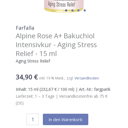
Farfalla
Alpine Rose A+ Bakuchiol
Intensivkur - Aging Stress
Relief - 15 ml
Aging Stress Relief
34,90
€
inkl. 19 % MwSt.
zzgl.
Versandkosten
Inhalt:
15 ml
(232,67 € / 100 ml) | Art.-Nr.:
fargparik
Lieferzeit:
1 – 3
Tage |
Versandkostenfrei ab 75 €
(DE)
Farfalla
In den Warenkorb
Alpine
Rose