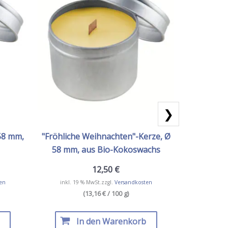
❯
58 mm,
"Fröhliche Weihnachten"-Kerze, Ø
"Energie"-
58 mm, aus Bio-Kokoswachs
B
12,50
€
en
inkl. 19 % MwSt.
zzgl.
Versandkosten
inkl. 19
(13,16 € / 100 g)
In den Warenkorb
I