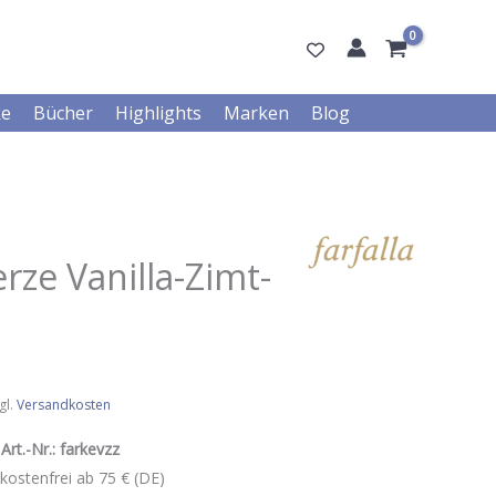
ke
Bücher
Highlights
Marken
Blog
ze Vanilla-Zimt-
gl.
Versandkosten
Art.-Nr.:
farkevzz
kostenfrei ab 75 € (DE)