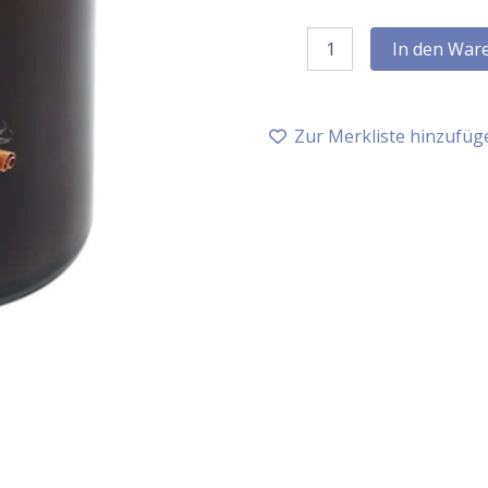
Farfalla
In den War
Aroma-
Duftkerze
Vanilla-
Zimt-
Zur Merkliste hinzufüg
Zauber
Menge