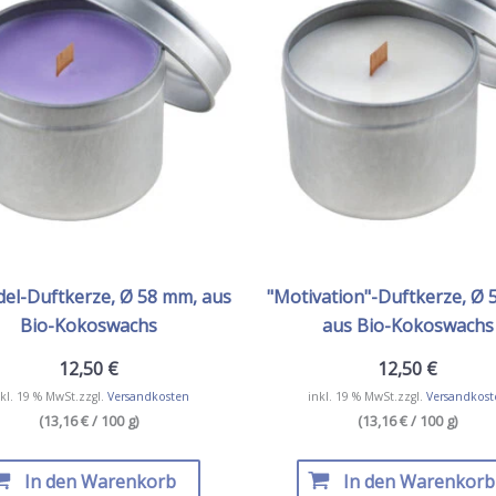
el-Duftkerze, Ø 58 mm, aus
"Motivation"-Duftkerze, Ø 
Bio-Kokoswachs
aus Bio-Kokoswachs
12,50
€
12,50
€
kl. 19 % MwSt.
zzgl.
Versandkosten
inkl. 19 % MwSt.
zzgl.
Versandkost
(13,16 € / 100 g)
(13,16 € / 100 g)
In den Warenkorb
In den Warenkorb