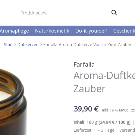
Products
search
Aromapflege
Naturkosmetik
Do-it-yourself
Geschen
Start
>
Duftkerzen
> Farfalla Aroma-Duftkerze Vanilla-Zimt-Zauber
Farfalla
Aroma-Duftker
Zauber
39,90
€
inkl. 19 % MwSt.
zz
Inhalt:
160 g
(24,94 € / 100 g) | 
Lieferzeit:
1 – 3
Tage |
Versand