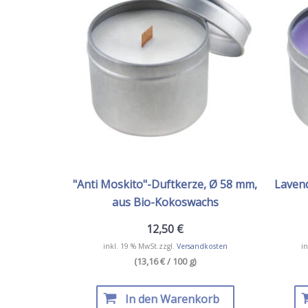
"Anti Moskito"-Duftkerze, Ø 58 mm,
Lavend
aus Bio-Kokoswachs
12,50
€
inkl. 19 % MwSt.
zzgl.
Versandkosten
in
(13,16 € / 100 g)
In den Warenkorb