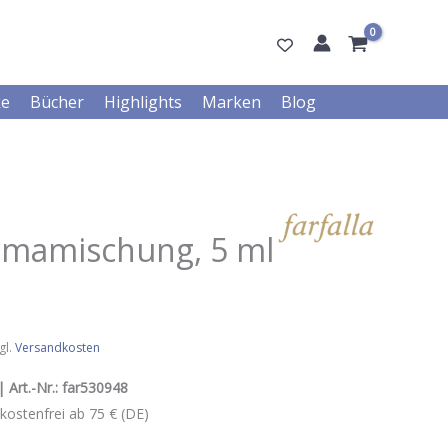
ke
Bücher
Highlights
Marken
Blog
omamischung, 5 ml
gl.
Versandkosten
 Art.-Nr.:
far530948
kostenfrei ab 75 € (DE)