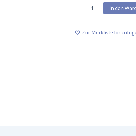
Farfalla
In den War
Lern
gern
Aromamischung,
5
Zur Merkliste hinzufüg
ml
Menge