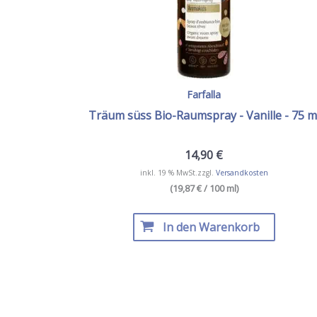
Farfalla
Träum süss Bio-Raumspray - Vanille - 75 m
14,90
€
inkl. 19 % MwSt.
zzgl.
Versandkosten
(19,87 € / 100 ml)
In den Warenkorb