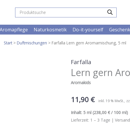
Products
search
Aromapflege
Naturkosmetik
Do-it-yourself
Geschen
Start
>
Duftmischungen
> Farfalla Lern gern Aromamischung, 5 ml
Farfalla
Lern gern Ar
Aromakids
11,90
€
inkl. 19 % MwSt.
zz
Inhalt:
5 ml
(238,00 € / 100 ml) |
Lieferzeit:
1 – 3
Tage |
Versand