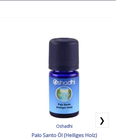
❯
Oshadhi
Palo Santo Öl (Heiliges Holz)
E