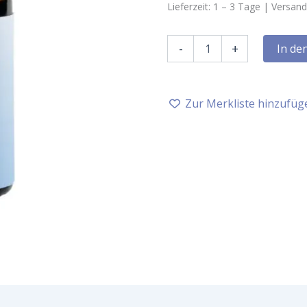
Lieferzeit:
1 – 3
Tage |
Versand
Farfalla
-
+
In de
Balsamtanne,
5
ml,
bio,
Zur Merkliste hinzufüg
Wildsammlung
Menge