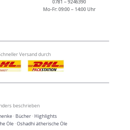
0781 – 9246390
Mo-Fr: 09:00 – 14:00 Uhr
Schneller Versand durch
anders beschrieben
henke
·
Bücher
·
Highlights
he Öle
·
Oshadhi ätherische Öle