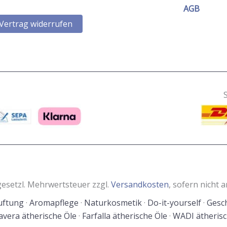
AGB
Vertrag widerrufen
. gesetzl. Mehrwertsteuer zzgl.
Versandkosten
, sofern nicht 
ftung
·
Aromapflege
·
Naturkosmetik
·
Do-it-yourself
·
Gesc
avera ätherische Öle
·
Farfalla ätherische Öle
·
WADI ätherisc