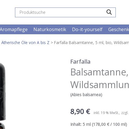
Products
search
Aromapflege
Naturkosmetik
Do-it-yourself
Geschen
>
Ätherische Öle von A bis Z
> Farfalla Balsamtanne, 5 ml, bio, Wilds
Farfalla
Balsamtanne, 
Wildsammlu
(Abies balsamea)
8,90
€
inkl. 19 % MwSt.
zzgl
Inhalt:
5 ml
(178,00 € / 100 ml) |