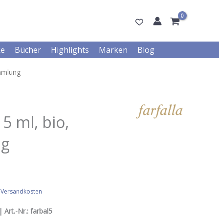
ke
Bücher
Highlights
Marken
Blog
ammlung
5 ml, bio,
ng
.
Versandkosten
 Art.-Nr.:
farbal5