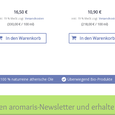
16,50
€
10,90
€
kl. 19 % MwSt.
zzgl.
Versandkosten
inkl. 19 % MwSt.
zzgl.
Versandkost
(330,00 € / 100 ml)
(218,00 € / 100 ml)
In den Warenkorb
In den Warenkorb
100 % naturreine ätherische Öle
Überwiegend Bio-Produkte
en aromaris-Newsletter und erhalt