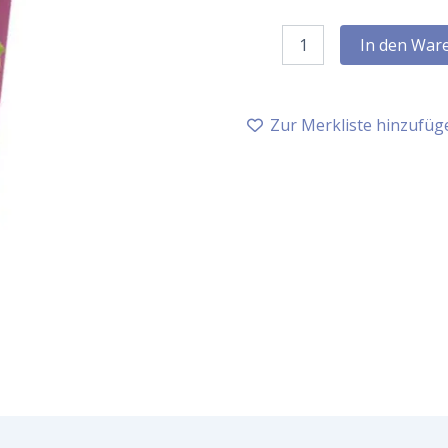
Farfalla
In den War
Duschgel
Hippie
rose
Happiness
Zur Merkliste hinzufüg
-
200
ml
Menge