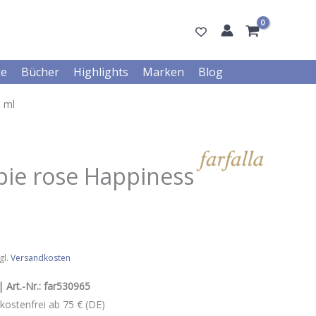
ke
Bücher
Highlights
Marken
Blog
0 ml
pie rose Happiness
gl.
Versandkosten
| Art.-Nr.:
far530965
kostenfrei ab 75 € (DE)