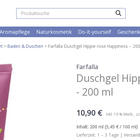
Products
search
Aromapflege
Naturkosmetik
Do-it-yourself
Geschen
rt
>
Baden & Duschen
> Farfalla Duschgel Hippie rose Happiness – 20
Farfalla
Duschgel Hip
- 200 ml
10,90
€
inkl. 19 % MwSt.
zz
Inhalt:
200 ml
(5,45 € / 100 ml) 
Lieferzeit:
1 – 3
Tage |
Versand