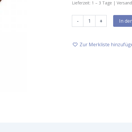
Lieferzeit:
1 – 3
Tage |
Versand
Farfalla
-
+
In de
Faircense
Räucherstäbchen
Zeder,
10
Zur Merkliste hinzufüg
Stück
Menge