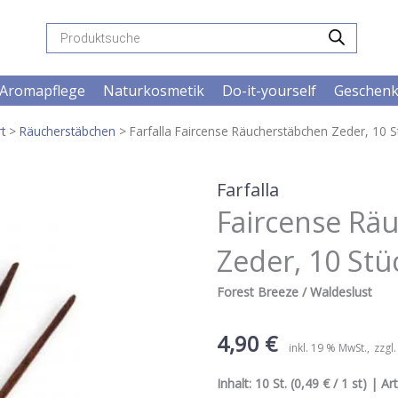
Products
search
Aromapflege
Naturkosmetik
Do-it-yourself
Geschen
t
>
Räucherstäbchen
> Farfalla Faircense Räucherstäbchen Zeder, 10 S
Farfalla
Faircense Rä
Zeder, 10 Stü
Forest Breeze / Waldeslust
4,90
€
inkl. 19 % MwSt.
zzgl
Inhalt:
10 St.
(0,49 € / 1 st) | Art