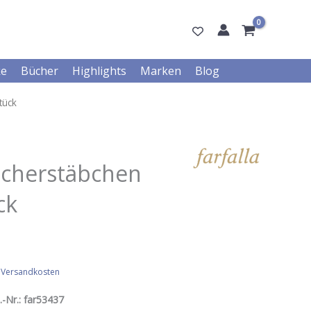
ke
Bücher
Highlights
Marken
Blog
tück
ucherstäbchen
ck
.
Versandkosten
.-Nr.:
far53437