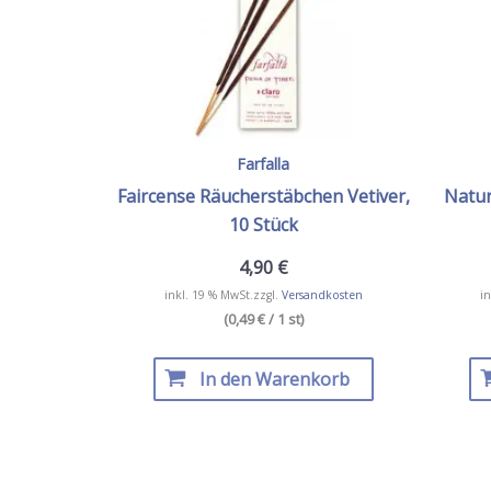
Farfalla
Faircense Räucherstäbchen Vetiver,
Natur
10 Stück
4,90
€
inkl. 19 % MwSt.
zzgl.
Versandkosten
in
(0,49 € / 1 st)
In den Warenkorb