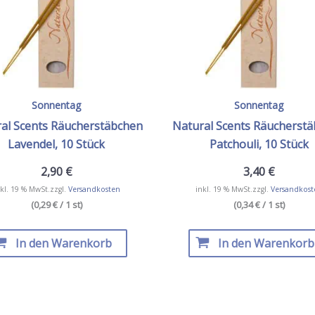
Sonnentag
Sonnentag
al Scents Räucherstäbchen
Natural Scents Räucherst
Lavendel, 10 Stück
Patchouli, 10 Stück
2,90
€
3,40
€
kl. 19 % MwSt.
zzgl.
Versandkosten
inkl. 19 % MwSt.
zzgl.
Versandkost
(0,29 € / 1 st)
(0,34 € / 1 st)
In den Warenkorb
In den Warenkorb