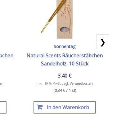
❯
Sonnentag
äbchen
Natural Scents Räucherstäbchen
Natural S
Sandelholz, 10 Stück
Lemo
3,40
€
en
inkl. 19 % MwSt.
zzgl.
Versandkosten
inkl. 19
(0,34 € / 1 st)
In den Warenkorb
I