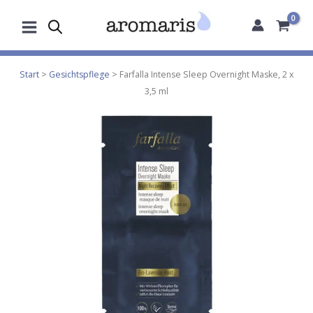
Zum
Inhalt
springen
Start
>
Gesichtspflege
> Farfalla Intense Sleep Overnight Maske, 2 x
3,5 ml