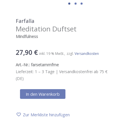
Farfalla
Meditation Duftset
Mindfulness
27,90
€
inkl. 19 % MwSt.
zzgl.
Versandkosten
Art.-Nr.:
farsetammfme
Lieferzeit:
1 – 3
Tage |
Versandkostenfrei ab 75 €
(DE)
Farfalla
In den Warenkorb
Meditation
Duftset
Menge
Zur Merkliste hinzufügen