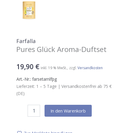
Farfalla
Pures Glück Aroma-Duftset
19,90
€
inkl. 19 % MwSt.
zzgl.
Versandkosten
Art.-Nr.:
farsetamlfpg
Lieferzeit:
1 – 5
Tage |
Versandkostenfrei ab 75 €
(DE)
Farfalla
In den Warenkorb
Pures
Glück
Aroma-
Duftset
Zur Merkliste hinzufügen