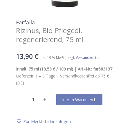
Farfalla
Rizinus, Bio-Pflegeöl,
regenerierend, 75 ml
13,90
€
inkl. 19 % MwSt.
zzgl.
Versandkosten
Inhalt:
75 ml
(18,53 € / 100 ml) | Art.-Nr.:
far583137
Lieferzeit:
1 – 3
Tage |
Versandkostenfrei ab 75 €
(DE)
Farfalla
-
+
In den Warenkorb
Rizinus,
Bio-
Pflegeöl,
regenerierend,
Zur Merkliste hinzufügen
75