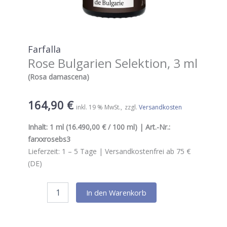
Farfalla
Rose Bulgarien Selektion, 3 ml
(Rosa damascena)
164,90
€
inkl. 19 % MwSt.
zzgl.
Versandkosten
Inhalt:
1 ml
(16.490,00 € / 100 ml) | Art.-Nr.:
farxxrosebs3
Lieferzeit:
1 – 5
Tage |
Versandkostenfrei ab 75 €
(DE)
Farfalla
In den Warenkorb
Rose Bulgarien Selektion,
3
ml