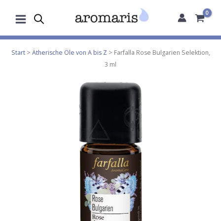
Zum
Inhalt
springen
Start
>
Ätherische Öle von A bis Z
> Farfalla Rose Bulgarien Selektion,
3 ml