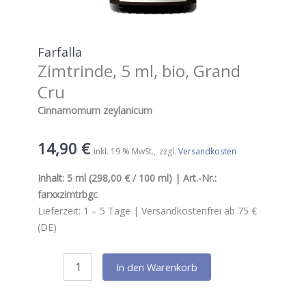
Farfalla
Zimtrinde, 5 ml, bio, Grand
Cru
Cinnamomum zeylanicum
14,90
€
inkl. 19 % MwSt.
zzgl.
Versandkosten
Inhalt:
5 ml
(298,00 € / 100 ml) | Art.-Nr.:
farxxzimtrbgc
Lieferzeit:
1 – 5
Tage |
Versandkostenfrei ab 75 €
(DE)
Farfalla
In den Warenkorb
Zimtrinde,
5
ml,