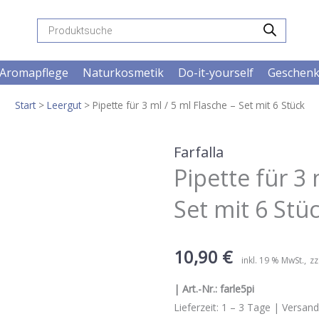
Products
search
Aromapflege
Naturkosmetik
Do-it-yourself
Geschen
Start
>
Leergut
> Pipette für 3 ml / 5 ml Flasche – Set mit 6 Stück
Farfalla
Pipette für 3 
Set mit 6 Stü
10,90
€
inkl. 19 % MwSt.
zz
| Art.-Nr.:
farle5pi
Lieferzeit:
1 – 3
Tage |
Versand