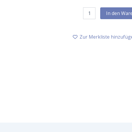
Pipette
In den War
für
3
ml
/
Zur Merkliste hinzufüg
5
ml
Flasche
-
Set
mit
6
Stück
Menge