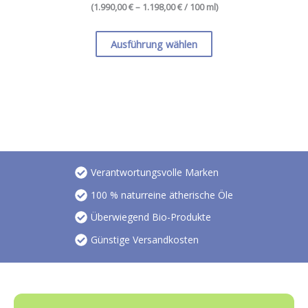
(
1.990,00 € – 1.198,00 €
/ 100 ml
)
Dieses
Produkt
Ausführung wählen
weist
mehrere
Varianten
auf.
Die
Optionen
können
auf
Verantwortungsvolle Marken
der
100 % naturreine ätherische Öle
Produktseite
Überwiegend Bio-Produkte
gewählt
werden
Günstige Versandkosten