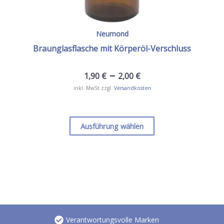
Neumond
Braunglasflasche mit Körperöl-Verschluss
–
1,90
€
2,00
€
inkl. MwSt.
zzgl.
Versandkosten
Dieses
Produkt
Ausführung wählen
weist
mehrere
Varianten
auf.
Die
Optionen
können
auf
Verantwortungsvolle Marken