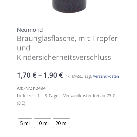
Neumond
Braunglasflasche, mit Tropfer
und
Kindersicherheitsverschluss
1,70
€
–
1,90
€
inkl. MwSt.
zzgl.
Versandkosten
Art.-Nr.:
n2484
Lieferzeit:
1 – 3
Tage |
Versandkostenfrei ab 75 €
(DE)
5 ml
10 ml
20 ml