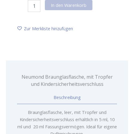
Neumond
In den Warenkorb
Braunglasflasche,
mit
Tropfer
und
Zur Merkliste hinzufügen
Kindersicherheitsverschluss
Menge
Neumond Braunglasflasche, mit Tropfer
und Kindersicherheitsverschluss
Beschreibung
Braunglasflasche, leer, mit Tropfer und
Kindersicherheitsverschluss erhältlich in 5 ml, 10
ml und 20 ml Fassungsvermögen. Ideal für eigene
Duftmischungen.