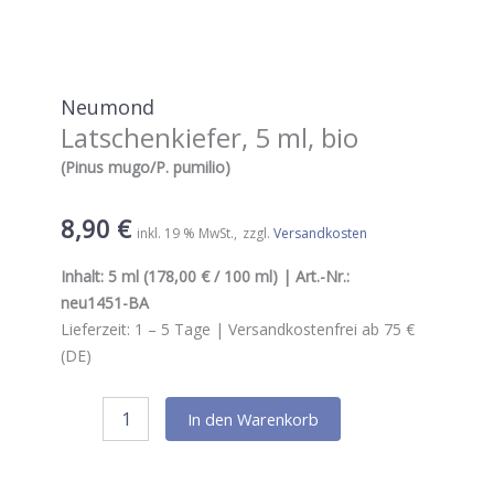
Neumond
Latschenkiefer, 5 ml, bio
(Pinus mugo/P. pumilio)
8,90
€
inkl. 19 % MwSt.
zzgl.
Versandkosten
Inhalt:
5 ml
(178,00 € / 100 ml) | Art.-Nr.:
neu1451-BA
Lieferzeit:
1 – 5
Tage |
Versandkostenfrei ab 75 €
(DE)
Neumond
In den Warenkorb
Latschenkiefer,
5
ml,