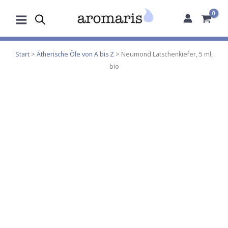
Zum
Inhalt
springen
Start
>
Ätherische Öle von A bis Z
> Neumond Latschenkiefer, 5 ml,
bio