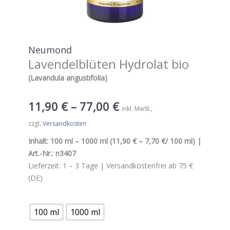
Neumond
Lavendelblüten Hydrolat bio
(Lavandula angustifolia)
11,90
€
–
77,00
€
inkl. MwSt.
zzgl.
Versandkosten
Inhalt:
100 ml – 1000 ml
(
11,90 € – 7,70 €
/ 100 ml
) |
Art.-Nr.:
n3407
Lieferzeit:
1 – 3
Tage |
Versandkostenfrei ab 75 €
(DE)
100 ml
1000 ml