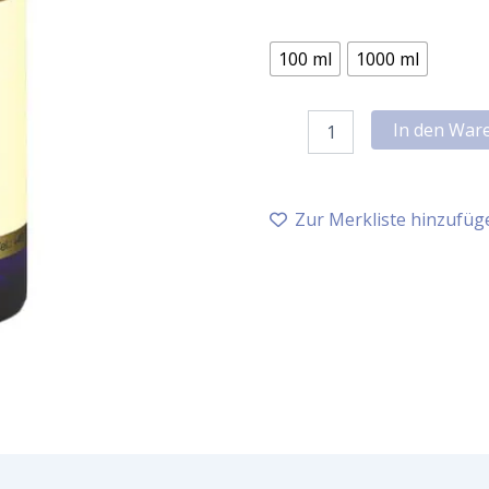
100 ml
1000 ml
Neumond
In den War
Mandelöl
süß
bio
1.
Zur Merkliste hinzufüg
Kaltpressung
Menge