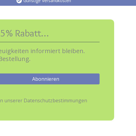
Günstige Versandkosten
können
auf
der
Produktseite
e 5% Rabatt…
gewählt
werden
uigkeiten informiert bleiben.
Bestellung.
hmen unserer Datenschutzbestimmungen