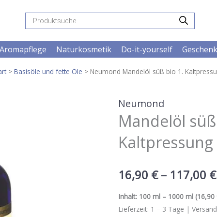
Products
search
Aromapflege
Naturkosmetik
Do-it-yourself
Geschen
art
>
Basisöle und fette Öle
> Neumond Mandelöl süß bio 1. Kaltpress
Neumond
Mandelöl süß 
Kaltpressung
16,90
€
–
117,00
€
Inhalt:
100 ml – 1000 ml
(
16,90 
Lieferzeit:
1 – 3
Tage |
Versand