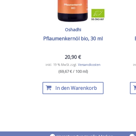
Oshadhi
Pflaumenkernöl bio, 30 ml
20,90
€
inkl. 19 % MwSt.
zzgl.
Versandkosten
in
(69,67 € / 100 ml)
In den Warenkorb