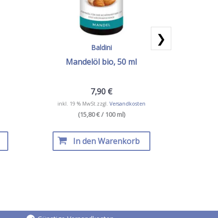
❯
Baldini
Mandelöl bio, 50 ml
Bao
7,90
€
inkl. 19 % MwSt.
zzgl.
Versandkosten
inkl. 19
(15,80 € / 100 ml)
Dieses
Produkt
In den Warenkorb
I
weist
mehrere
Varianten
auf.
Die
Optionen