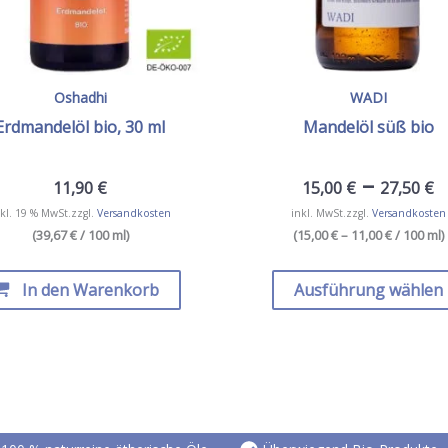
Oshadhi
WADI
Erdmandelöl bio, 30 ml
Mandelöl süß bio
–
11,90
€
15,00
€
27,50
€
kl. 19 % MwSt.
zzgl.
Versandkosten
inkl. MwSt.
zzgl.
Versandkosten
(39,67 € / 100 ml)
(
15,00 € – 11,00 €
/ 100 ml
)
In den Warenkorb
Ausführung wählen