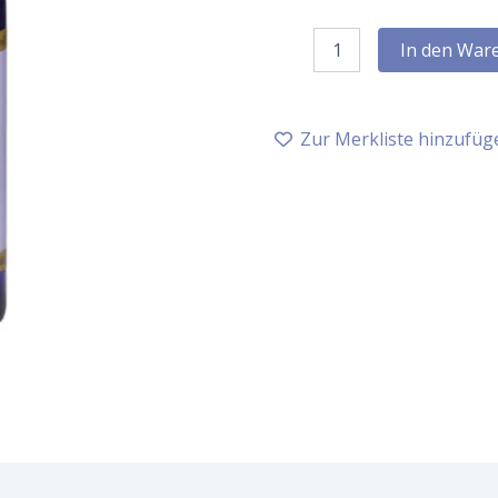
Neumond
In den War
Raumspray
Lebensfreude,
bio,
100
Zur Merkliste hinzufüg
ml
Menge