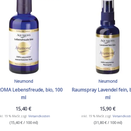
Neumond
Neumond
MA Lebensfreude, bio, 100
Raumspray Lavendel fein, b
ml
ml
15,40
€
15,90
€
kl. 19 % MwSt.
zzgl.
Versandkosten
inkl. 19 % MwSt.
zzgl.
Versandkost
(15,40 € / 100 ml)
(31,80 € / 100 ml)