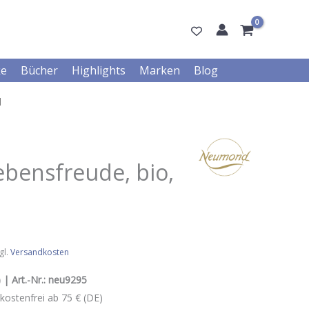
ke
Bücher
Highlights
Marken
Blog
l
bensfreude, bio,
gl.
Versandkosten
 | Art.-Nr.:
neu9295
kostenfrei ab 75 € (DE)