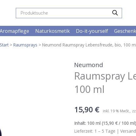
Products
search
Aromapflege
Naturkosmetik
Do-it-yourself
Geschen
Start
>
Raumsprays
> Neumond Raumspray Lebensfreude, bio, 100 m
Neumond
Raumspray Le
100 ml
15,90
€
inkl. 19 % MwSt.
zz
Inhalt:
100 ml
(15,90 € / 100 ml)
Lieferzeit:
1 – 5
Tage |
Versand