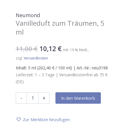
Neumond
Vanilleduft zum Träumen, 5
ml
11,00
€
10,12
€
inkl. 19 % MwSt.
zzgl.
Versandkosten
Inhalt:
5 ml
(202,40 € / 100 ml) | Art.-Nr.:
neu3198
Lieferzeit:
1 – 3
Tage |
Versandkostenfrei ab 75 €
(DE)
Neumond
-
+
In den Warenkorb
Vanilleduft
zum
Träumen,
5
Zur Merkliste hinzufügen
ml