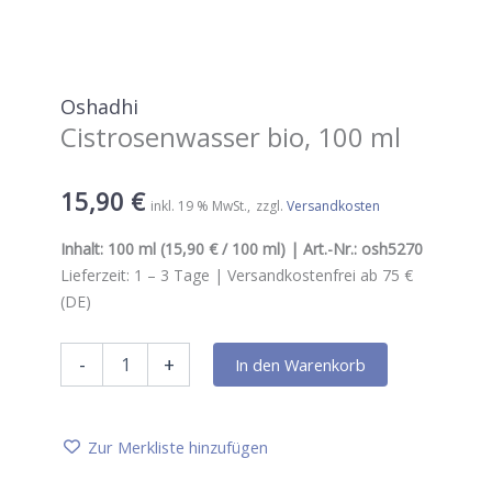
Oshadhi
Cistrosenwasser bio, 100 ml
15,90
€
inkl. 19 % MwSt.
zzgl.
Versandkosten
Inhalt:
100 ml
(15,90 € / 100 ml) | Art.-Nr.:
osh5270
Lieferzeit:
1 – 3
Tage |
Versandkostenfrei ab 75 €
(DE)
Oshadhi
-
+
In den Warenkorb
Cistrosenwasser
bio,
100
ml
Zur Merkliste hinzufügen
Menge