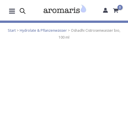
Zum
Inhalt
springen
Start
>
Hydrolate & Pflanzenwässer
> Oshadhi Cistrosenwasser bio,
100 ml