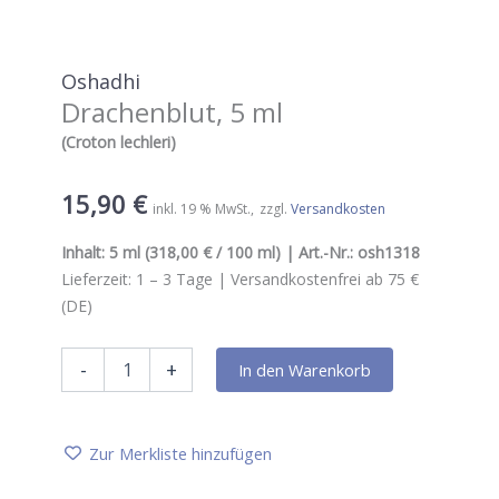
Oshadhi
Drachenblut, 5 ml
(Croton lechleri)
15,90
€
inkl. 19 % MwSt.
zzgl.
Versandkosten
Inhalt:
5 ml
(318,00 € / 100 ml) | Art.-Nr.:
osh1318
Lieferzeit:
1 – 3
Tage |
Versandkostenfrei ab 75 €
(DE)
Oshadhi
-
+
In den Warenkorb
Drachenblut,
5
ml
Menge
Zur Merkliste hinzufügen