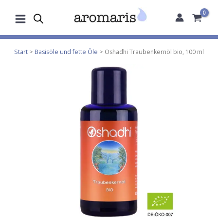
Zum
Inhalt
springen
Start
>
Basisöle und fette Öle
> Oshadhi Traubenkernöl bio, 100 ml