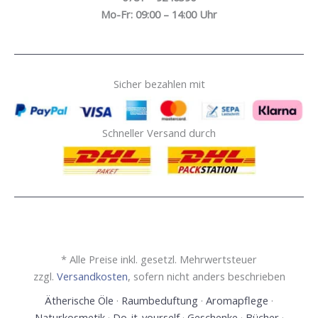
Mo-Fr: 09:00 – 14:00 Uhr
Sicher bezahlen mit
Schneller Versand durch
* Alle Preise inkl. gesetzl. Mehrwertsteuer
zzgl.
Versandkosten
, sofern nicht anders beschrieben
Ätherische Öle
·
Raumbeduftung
·
Aromapflege
·
Naturkosmetik
·
Do-it-yourself
·
Geschenke
·
Bücher
·