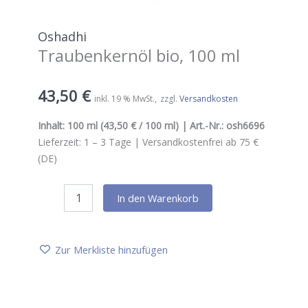
Oshadhi
Traubenkernöl bio, 100 ml
43,50
€
inkl. 19 % MwSt.
zzgl.
Versandkosten
Inhalt:
100 ml
(43,50 € / 100 ml) | Art.-Nr.:
osh6696
Lieferzeit:
1 – 3
Tage |
Versandkostenfrei ab 75 €
(DE)
Oshadhi
In den Warenkorb
Traubenkernöl
bio,
100
ml
Zur Merkliste hinzufügen
Menge