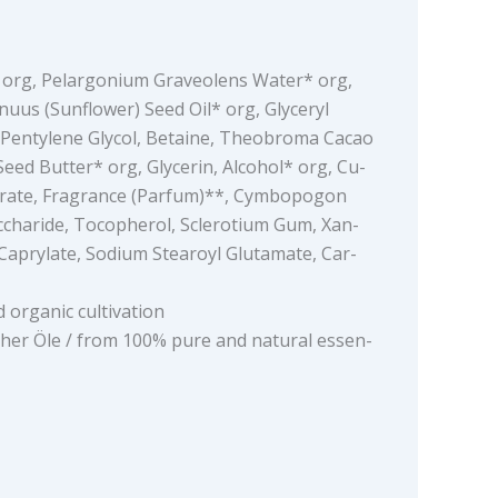
* org, Pelargonium Graveolens Water* org,
uus (Sunflower) Seed Oil* org, Glyceryl
g, Pentylene Glycol, Betaine, Theobroma Cacao
ed Butter* org, Glycerin, Alcohol* org, Cu-
earate, Fragrance (Parfum)**, Cymbopogon
ccharide, Tocopherol, Sclerotium Gum, Xan-
 Caprylate, Sodium Stearoyl Glutamate, Car-
d organic cultivation
cher Öle / from 100% pure and natural essen-