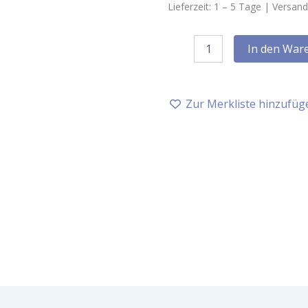
Lieferzeit:
1 – 5
Tage |
Versand
Primavera
In den War
Cleansing
Milk
-
Soft
Zur Merkliste hinzufüg
&
Delicate,
100
ml
Menge