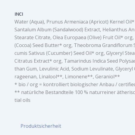
INCI
Water (Aqua), Prunus Armeniaca (Apricot) Kernel Oil
Santalum Album (Sandalwood) Extract, Helianthus Ann
Stearate Citrate, Olea Europaea (Olive) Fruit Oil* or
(Cocoa) Seed Butter* org, Theobroma Grandiflorum Se
cumis Sativus (Cucumber) Seed Oil* org, Glyceryl St
Citratus Extract* org, Tamarindus Indica Seed Polysa
than Gum, Levulinic Acid, Sodium Levulinate, Glyceryl
rageenan, Linalool**, Limonene**, Geraniol**
* bio / org = kontrolliert biologischer Anbau / certifie
** natürliche Bestandteile 100 % naturreiner ätheris
tial oils
Produktsicherheit