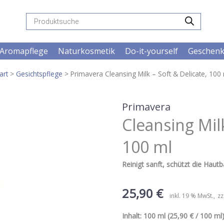
Products
search
Aromapflege
Naturkosmetik
Do-it-yourself
Geschen
art
>
Gesichtspflege
> Primavera Cleansing Milk – Soft & Delicate, 100
Primavera
Cleansing Milk
100 ml
Reinigt sanft, schützt die Haut
25,90
€
inkl. 19 % MwSt.
zz
Inhalt:
100 ml
(25,90 € / 100 ml)