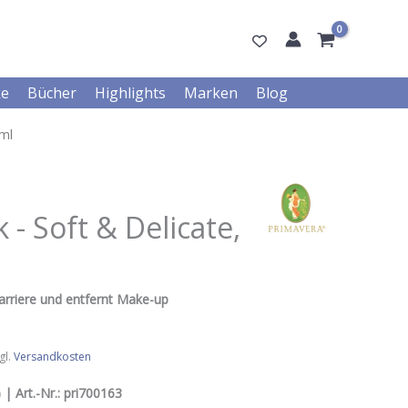
ke
Bücher
Highlights
Marken
Blog
 ml
 - Soft & Delicate,
barriere und entfernt Make-up
gl.
Versandkosten
 | Art.-Nr.:
pri700163