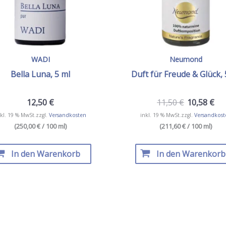
WADI
Neumond
Bella Luna, 5 ml
Duft für Freude & Glück, 
12,50
€
11,50
€
10,58
€
kl. 19 % MwSt.
zzgl.
Versandkosten
inkl. 19 % MwSt.
zzgl.
Versandkost
(250,00 € / 100 ml)
(211,60 € / 100 ml)
In den Warenkorb
In den Warenkorb