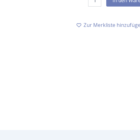
In den War
Glücksgefühle,
5
ml
Menge
Zur Merkliste hinzufüg