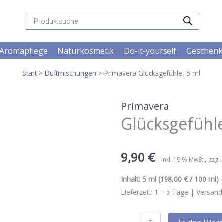
Products
search
Aromapflege
Naturkosmetik
Do-it-yourself
Geschen
Start
>
Duftmischungen
> Primavera Glücksgefühle, 5 ml
Primavera
Glücksgefühle
9,90
€
inkl. 19 % MwSt.
zzgl
Inhalt:
5 ml
(198,00 € / 100 ml) |
Lieferzeit:
1 – 5
Tage |
Versand
Primavera