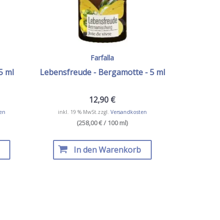
Farfalla
5 ml
Lebensfreude - Bergamotte - 5 ml
12,90
€
en
inkl. 19 % MwSt.
zzgl.
Versandkosten
(258,00 € / 100 ml)
In den Warenkorb