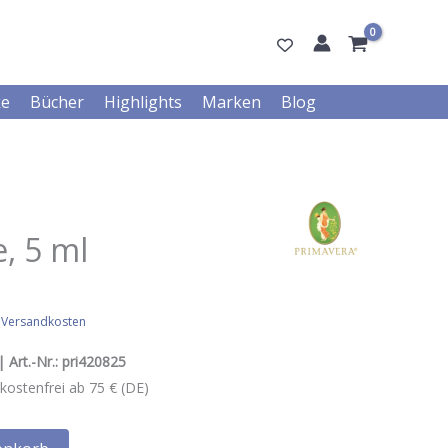
ke
Bücher
Highlights
Marken
Blog
, 5 ml
.
Versandkosten
 Art.-Nr.:
pri420825
kostenfrei ab 75 € (DE)