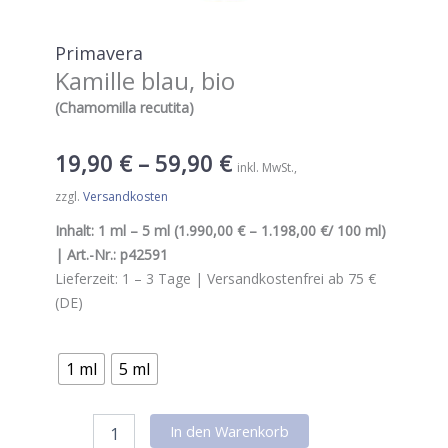
Primavera
Kamille blau, bio
(Chamomilla recutita)
19,90
€
–
59,90
€
inkl. MwSt.
zzgl.
Versandkosten
Inhalt:
1 ml – 5 ml
(
1.990,00 € – 1.198,00 €
/ 100 ml
)
| Art.-Nr.:
p42591
Lieferzeit:
1 – 3
Tage |
Versandkostenfrei ab 75 €
(DE)
1 ml
5 ml
Primavera
In den Warenkorb
Kamille