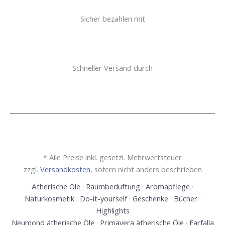
Sicher bezahlen mit
Schneller Versand durch
* Alle Preise inkl. gesetzl. Mehrwertsteuer
zzgl.
Versandkosten
, sofern nicht anders beschrieben
Ätherische Öle
·
Raumbeduftung
·
Aromapflege
·
Naturkosmetik
·
Do-it-yourself
·
Geschenke
·
Bücher
·
Highlights
Neumond ätherische Öle
·
Primavera ätherische Öle
·
Farfalla