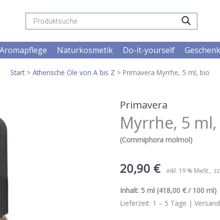
Products
search
Aromapflege
Naturkosmetik
Do-it-yourself
Geschen
Start
>
Ätherische Öle von A bis Z
> Primavera Myrrhe, 5 ml, bio
Primavera
Myrrhe, 5 ml,
(Commiphora molmol)
20,90
€
inkl. 19 % MwSt.
zz
Inhalt:
5 ml
(418,00 € / 100 ml) |
Lieferzeit:
1 – 5
Tage |
Versand