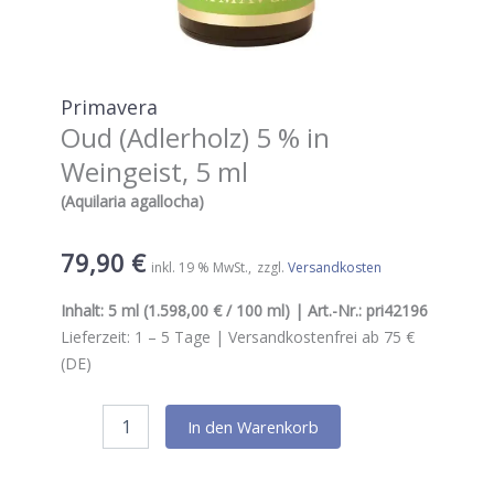
Primavera
Oud (Adlerholz) 5 % in
Weingeist, 5 ml
(Aquilaria agallocha)
79,90
€
inkl. 19 % MwSt.
zzgl.
Versandkosten
Inhalt:
5 ml
(1.598,00 € / 100 ml) | Art.-Nr.:
pri42196
Lieferzeit:
1 – 5
Tage |
Versandkostenfrei ab 75 €
(DE)
Primavera
In den Warenkorb
Oud
(Adlerholz)
5