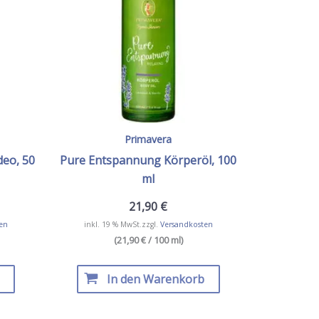
Primavera
deo, 50
Pure Entspannung Körperöl, 100
ml
21,90
€
en
inkl. 19 % MwSt.
zzgl.
Versandkosten
(21,90 € / 100 ml)
In den Warenkorb