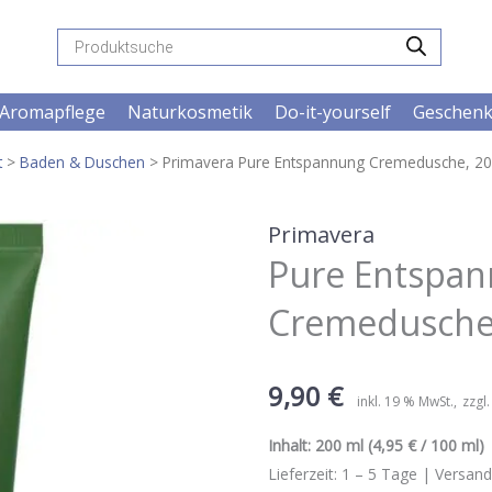
Products
search
Aromapflege
Naturkosmetik
Do-it-yourself
Geschen
t
>
Baden & Duschen
> Primavera Pure Entspannung Cremedusche, 20
Primavera
Pure Entspa
Cremedusche,
9,90
€
inkl. 19 % MwSt.
zzgl
Inhalt:
200 ml
(4,95 € / 100 ml) 
Lieferzeit:
1 – 5
Tage |
Versand