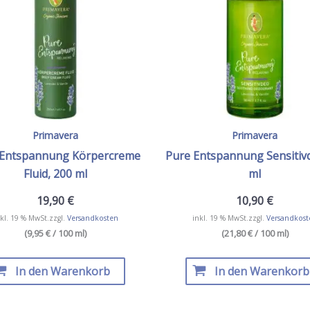
Primavera
Primavera
 Entspannung Körpercreme
Pure Entspannung Sensitiv
Fluid, 200 ml
ml
19,90
€
10,90
€
kl. 19 % MwSt.
zzgl.
Versandkosten
inkl. 19 % MwSt.
zzgl.
Versandkost
(9,95 € / 100 ml)
(21,80 € / 100 ml)
In den Warenkorb
In den Warenkorb