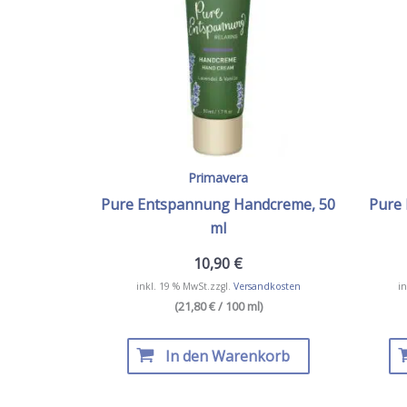
Primavera
Pure Entspannung Handcreme, 50
Pure
ml
10,90
€
inkl. 19 % MwSt.
zzgl.
Versandkosten
in
(21,80 € / 100 ml)
In den Warenkorb