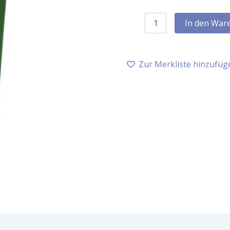
Primavera
In den War
Pure
Entspannung
Cremedusche,
200
Zur Merkliste hinzufüg
ml
Menge