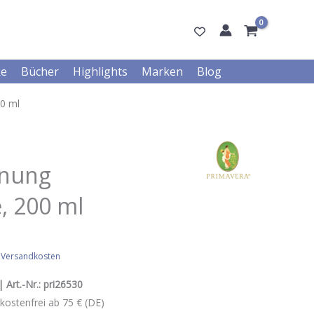
ke
Bücher
Highlights
Marken
Blog
0 ml
nnung
 200 ml
.
Versandkosten
| Art.-Nr.:
pri26530
kostenfrei ab 75 € (DE)