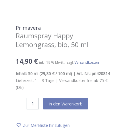
Primavera
Raumspray Happy
Lemongrass, bio, 50 ml
14,90
€
inkl. 19 % MwSt.
zzgl.
Versandkosten
Inhalt:
50 ml
(29,80 € / 100 ml) | Art.-Nr.:
pri420814
Lieferzeit:
1 – 3
Tage |
Versandkostenfrei ab 75 €
(DE)
Primavera
In den Warenkorb
Raumspray
Happy
Lemongrass,
bio,
Zur Merkliste hinzufügen