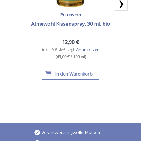
❯
Primavera
Ang
Atmewohl Kissenspray, 30 ml, bio
12,90
€
inkl. 19 % MwSt.
zzgl.
Versandkosten
(43,00 € / 100 ml)
In den Warenkorb
Verantwortungsvolle Marken