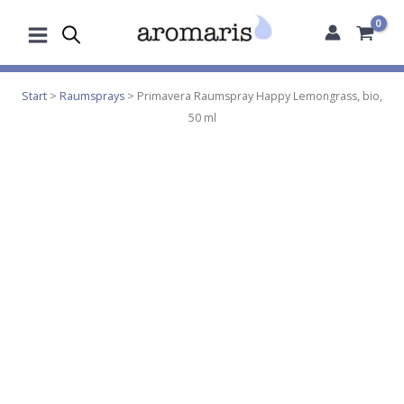
Zum
Inhalt
springen
Start
>
Raumsprays
> Primavera Raumspray Happy Lemongrass, bio,
50 ml