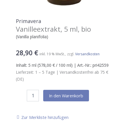
Primavera
Vanilleextrakt, 5 ml, bio
(Vanilla planifolia)
28,90
€
inkl. 19 % MwSt.
zzgl.
Versandkosten
Inhalt:
5 ml
(578,00 € / 100 ml) | Art.-Nr.:
pri42559
Lieferzeit:
1 – 5
Tage |
Versandkostenfrei ab 75 €
(DE)
Primavera
In den Warenkorb
Vanilleextrakt,
5
ml,
bio
Zur Merkliste hinzufügen
Menge