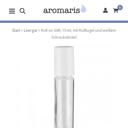
Zum
Inhalt
springen
Start
>
Leergut
> Roll-on-Stift, 10 ml, mit Rollkugel und weißem
Schraubdeckel