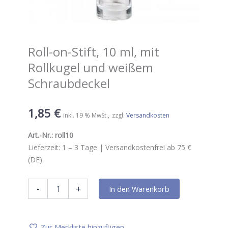
Roll-on-Stift, 10 ml, mit
Rollkugel und weißem
Schraubdeckel
1,85
€
inkl. 19 % MwSt.
zzgl.
Versandkosten
Art.-Nr.:
roll10
Lieferzeit:
1 – 3
Tage |
Versandkostenfrei ab 75 €
(DE)
Roll-
-
+
In den Warenkorb
on-
Stift,
10
ml,
Zur Merkliste hinzufügen