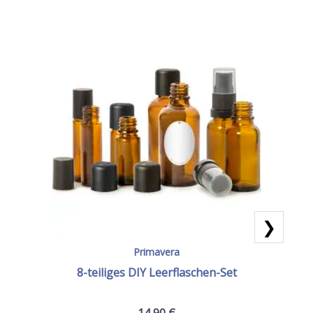
❯
Primavera
Set
8-teiliges DIY Leerflaschen-Set
14,90
€