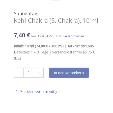
Sonnentag
Kehl-Chakra (5. Chakra), 10 ml
7,40
€
inkl. 19 % MwSt.
zzgl.
Versandkosten
Inhalt:
10 ml
(74,00 € / 100 ml) | Art.-Nr.:
so1.605
Lieferzeit:
1 – 3
Tage |
Versandkostenfrei ab 75 €
(DE)
Sonnentag
-
+
In den Warenkorb
Kehl-
Chakra
(5.
Chakra),
Zur Merkliste hinzufügen
10
ml
Menge