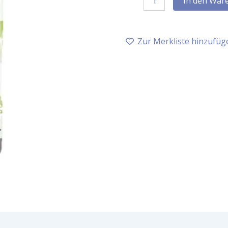
In den War
Nadelwald,
10
ml
Menge
Zur Merkliste hinzufüg