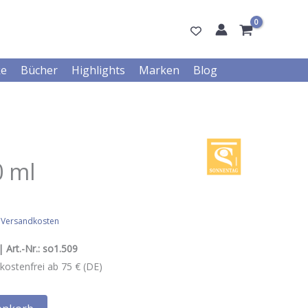
ke
Bücher
Highlights
Marken
Blog
0 ml
.
Versandkosten
 Art.-Nr.:
so1.509
kostenfrei ab 75 € (DE)