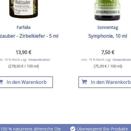
Farfalla
Sonnentag
auber - Zirbelkiefer - 5 ml
Symphonie, 10 ml
13,90
€
7,50
€
kl. 19 % MwSt.
zzgl.
Versandkosten
inkl. 19 % MwSt.
zzgl.
Versandkost
(278,00 € / 100 ml)
(75,00 € / 100 ml)
In den Warenkorb
In den Warenkorb
100 % naturreine ätherische Öle
Überwiegend Bio-Produkte