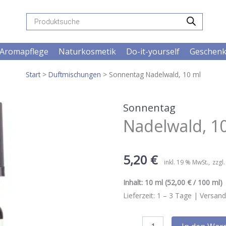
Products
search
Aromapflege
Naturkosmetik
Do-it-yourself
Geschen
Start
>
Duftmischungen
> Sonnentag Nadelwald, 10 ml
Sonnentag
Nadelwald, 1
5,20
€
inkl. 19 % MwSt.
zzgl
Inhalt:
10 ml
(52,00 € / 100 ml) |
Lieferzeit:
1 – 3
Tage |
Versand
Sonnentag