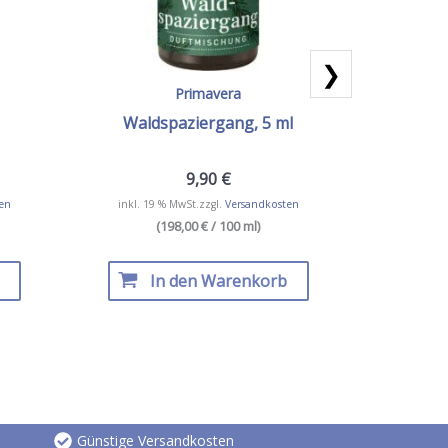
❯
Primavera
Waldspaziergang, 5 ml
S
9,90
€
en
inkl. 19 % MwSt.
zzgl.
Versandkosten
inkl. 19
(198,00 € / 100 ml)
In den Warenkorb
I
Günstige Versandkosten