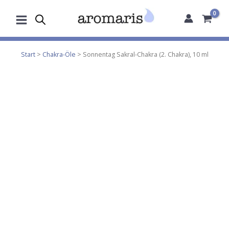
Zum
Inhalt
springen
Start
>
Chakra-Öle
> Sonnentag Sakral-Chakra (2. Chakra), 10 ml