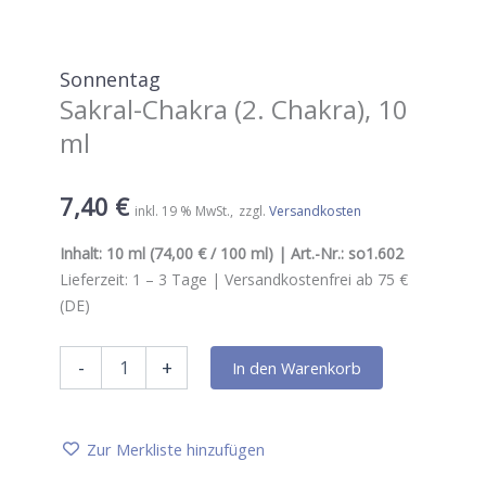
Sonnentag
Sakral-Chakra (2. Chakra), 10
ml
7,40
€
inkl. 19 % MwSt.
zzgl.
Versandkosten
Inhalt:
10 ml
(74,00 € / 100 ml) | Art.-Nr.:
so1.602
Lieferzeit:
1 – 3
Tage |
Versandkostenfrei ab 75 €
(DE)
Sonnentag
-
+
In den Warenkorb
Sakral-
Chakra
(2.
Chakra),
Zur Merkliste hinzufügen
10
ml