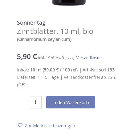
Sonnentag
Zimtblätter, 10 ml, bio
(Cinnamomum ceylanicum)
5,90
€
inkl. 19 % MwSt.
zzgl.
Versandkosten
Inhalt:
10 ml
(59,00 € / 100 ml) | Art.-Nr.:
so1.193
Lieferzeit:
1 – 5
Tage |
Versandkostenfrei ab 75 €
(DE)
Sonnentag
In den Warenkorb
Zimtblätter,
10
ml,
bio
Zur Merkliste hinzufügen
Menge