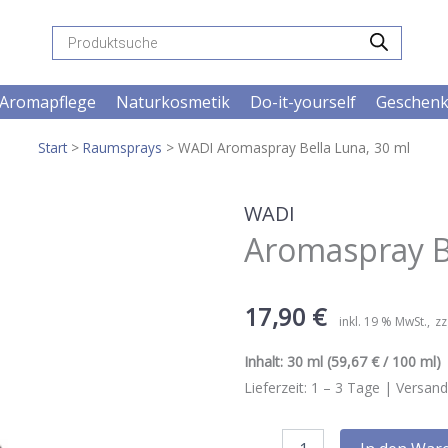
Products
search
Aromapflege
Naturkosmetik
Do-it-yourself
Geschen
Start
>
Raumsprays
> WADI Aromaspray Bella Luna, 30 ml
WADI
Aromaspray Be
17,90
€
inkl. 19 % MwSt.
zz
Inhalt:
30 ml
(59,67 € / 100 ml) |
Lieferzeit:
1 – 3
Tage |
Versand
WADI