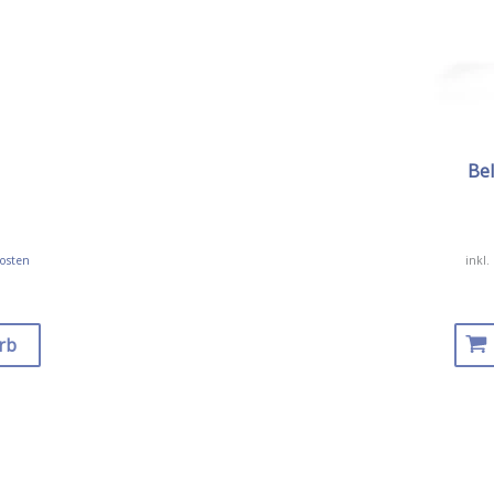
Bel
osten
inkl.
rb