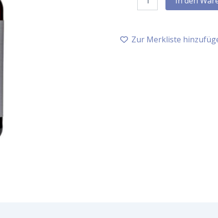
In den War
Aromaspray
Bella
Luna,
30
Zur Merkliste hinzufüg
ml
Menge